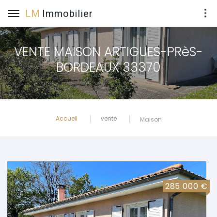
LM
Immobilier
VENTE MAISON ARTIGUES-PRèS-
BORDEAUX 33370
vente
Accueil
Maison
285 000 €